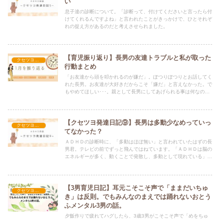
い
息子達の診断について。「診断って、付けてくださいと言ったら付
けてくれるんですよね」と言われたことがきっかけで、ひとそれぞ
れの捉え方があるのだと考えさせられました。
【育児振り返り】長男の友達トラブルと私が取った
クセツヨ発達日記
行動まとめ
「お友達から頭を叩かれるのが嫌だ」。ぽつりぽつりとお話してく
れた長男。お友達が大好きだからこそ「嫌だ」と言えなかった。で
もやめてほしい･･･。親として長男にしてあげられる事は何なのだ
ろう。長男と担任と相談しながら最善を尽くして解決へとすすむこ
とができました。その方法のお話です。
【クセツヨ発達日記⑨】長男は多動少なめっていっ
クセツヨ発達日記
てなかった？
ＡＤＨＤの診断時に、「多動はほぼ無い」と言われていたはずの長
男君。テレビの前でずっと飛んではねています。「ＡＤＨＤは脳の
エネルギーが多く、動くことで発散し、多動として現れている」と
いったニュアンスのＳＮＳ投稿を目にしたので、動き続ける長男君
を観察してみました。
【3男育児日記】耳元こそこそ声で「ままだいちゅ
クセツヨ発達日記
き」は反則。でもみんなのまえでは踊れないおとう
ふメンタル3男の話。
夕飯作りで疲れてハグしたら、3歳3男がこそこそ声で「めをちゅ