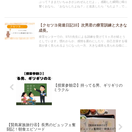
ぶって？ままだいちゅきがぷれぜんとだよ」。感動した瞬間に鳴り
響くおなら。「おならしたよね？」と追及したら「ちたよ？…で
ね〜」と秒で次の話題へ。コソコソ声の演出ができるのに盆踊りは
踊れないおとうふメンタルとの複雑な心境も笑えます😂
【クセツヨ発達日記10】次男君の療育訓練と大きな
クセツヨ発達日記
成長。
療育センターでの、STの先生による訓練を受けて５ヶ月が経とう
としています。慣れからか、感情を露わにしたり、自己主張する場
面が多く見られるようになった一方、大きな成長も見られる様にな
りました。
【授業参観②】持ってる男、ギリギリの
ミラクル
【賢島家族旅行④】長男のビュッフェ奮
闘記！朝食エピソード