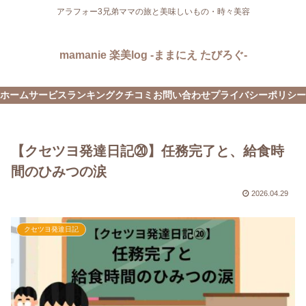
アラフォー3兄弟ママの旅と美味しいもの・時々美容
mamanie 楽美log -ままにえ たびろぐ-
ホーム
サービス
ランキング
クチコミ
お問い合わせ
プライバシーポリシー
【クセツヨ発達日記⑳】任務完了と、給食時
間のひみつの涙
2026.04.29
クセツヨ発達日記