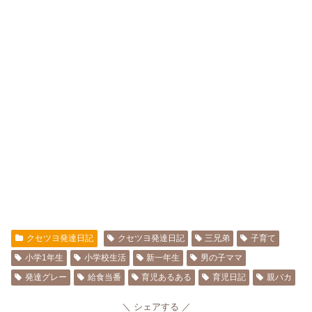
クセツヨ発達日記
クセツヨ発達日記
三兄弟
子育て
小学1年生
小学校生活
新一年生
男の子ママ
発達グレー
給食当番
育児あるある
育児日記
親バカ
シェアする