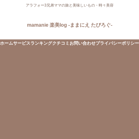
アラフォー3兄弟ママの旅と美味しいもの・時々美容
mamanie 楽美log -ままにえ たびろぐ-
ホーム
サービス
ランキング
クチコミ
お問い合わせ
プライバシーポリシー