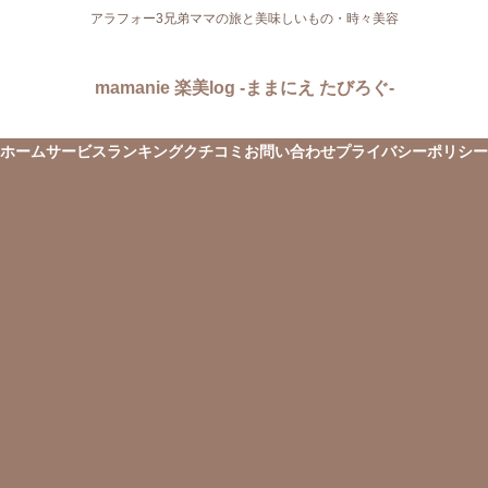
アラフォー3兄弟ママの旅と美味しいもの・時々美容
mamanie 楽美log -ままにえ たびろぐ-
ホーム
サービス
ランキング
クチコミ
お問い合わせ
プライバシーポリシー