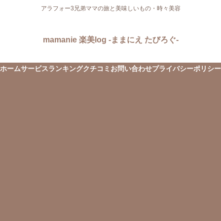
アラフォー3兄弟ママの旅と美味しいもの・時々美容
mamanie 楽美log -ままにえ たびろぐ-
ホーム
サービス
ランキング
クチコミ
お問い合わせ
プライバシーポリシー