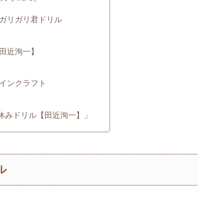
 ガリガリ君ドリル
【田近洵一】
マインクラフト
休みドリル【田近洵一】」
ル