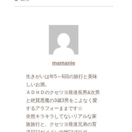
mamanie
生きがいは年5～6回の旅行と美味
しいお酒。
ＡＤＨＤのクセツヨ発達長男&次男
と絶賛悪魔の3歳3男をこよなく愛
するアラフォーままです☆
全然キラキラしてないリアルな家
族旅行と、クセツヨ発達兄弟の育
児日記がメインの雑記ブログ。