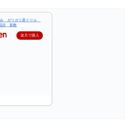
休み ガリガリ君ドリル
国語 算数
楽天で購入