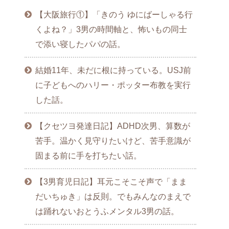
【大阪旅行①】「きのう ゆにばーしゃる行
くよね？」3男の時間軸と、怖いもの同士
で添い寝したパパの話。
結婚11年、未だに根に持っている。USJ前
に子どもへのハリー・ポッター布教を実行
した話。
【クセツヨ発達日記】ADHD次男、算数が
苦手。温かく見守りたいけど、苦手意識が
固まる前に手を打ちたい話。
【3男育児日記】耳元こそこそ声で「まま
だいちゅき」は反則。でもみんなのまえで
は踊れないおとうふメンタル3男の話。