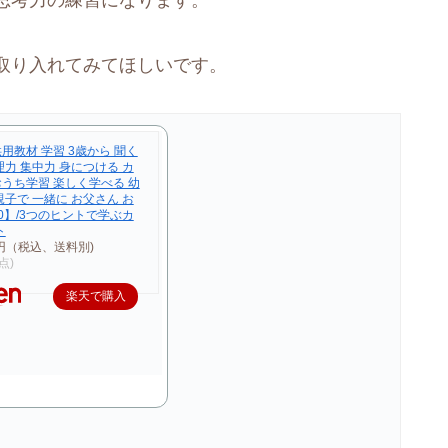
思考力の練習になります。
取り入れてみてほしいです。
用教材 学習 3歳から 聞く
理力 集中力 身につける カ
おうち学習 楽しく学べる 幼
親子で 一緒に お父さん お
0】/3つのヒントで学ぶカ
ト
0円（税込、送料別)
時点)
楽天で購入