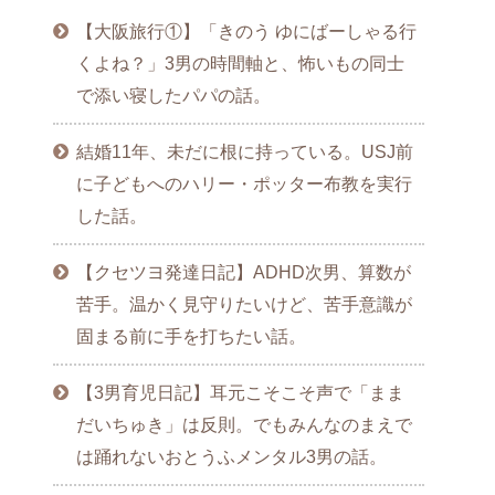
【大阪旅行①】「きのう ゆにばーしゃる行
くよね？」3男の時間軸と、怖いもの同士
で添い寝したパパの話。
結婚11年、未だに根に持っている。USJ前
に子どもへのハリー・ポッター布教を実行
した話。
【クセツヨ発達日記】ADHD次男、算数が
苦手。温かく見守りたいけど、苦手意識が
固まる前に手を打ちたい話。
【3男育児日記】耳元こそこそ声で「まま
だいちゅき」は反則。でもみんなのまえで
は踊れないおとうふメンタル3男の話。