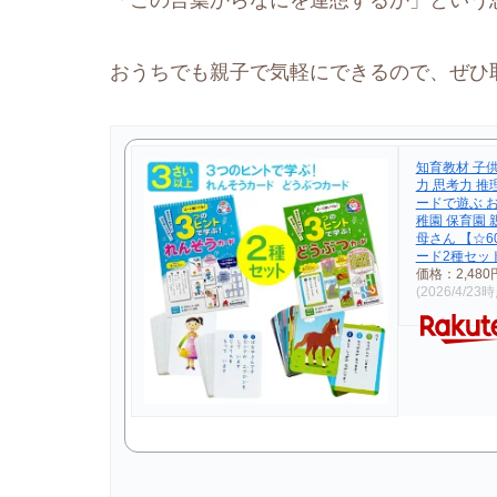
「この言葉からなにを連想するか」という
おうちでも親子で気軽にできるので、ぜひ
知育教材 子供
力 思考力 推
ードで遊ぶ 
稚園 保育園 
母さん 【☆6
ード2種セッ
価格：2,48
(2026/4/23