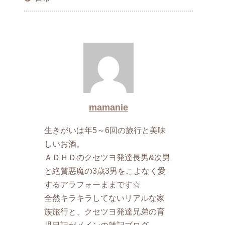
mamanie
生きがいは年5～6回の旅行と美味
しいお酒。
ＡＤＨＤのクセツヨ発達長男&次男
と絶賛悪魔の3歳3男をこよなく愛
するアラフォーままです☆
全然キラキラしてないリアルな家
族旅行と、クセツヨ発達兄弟の育
児日記がメインの雑記ブログ。