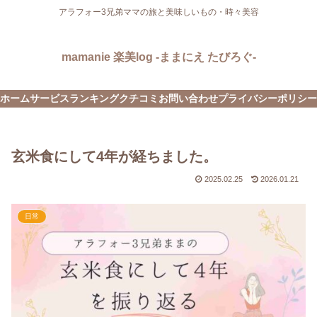
アラフォー3兄弟ママの旅と美味しいもの・時々美容
mamanie 楽美log -ままにえ たびろぐ-
ホーム
サービス
ランキング
クチコミ
お問い合わせ
プライバシーポリシー
玄米食にして4年が経ちました。
2025.02.25
2026.01.21
日常