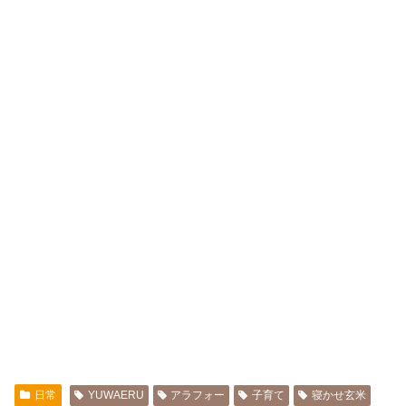
日常
YUWAERU
アラフォー
子育て
寝かせ玄米