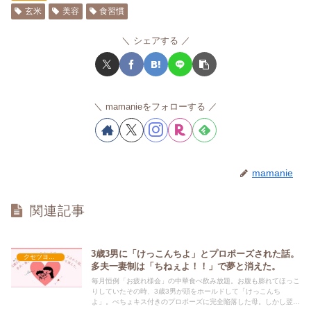
玄米
美容
食習慣
シェアする
mamanieをフォローする
mamanie
関連記事
3歳3男に「けっこんちよ」とプロポーズされた話。
クセツヨ発達日記
多夫一妻制は「ちねぇよ！！」で夢と消えた。
毎月恒例「お疲れ様会」の中華食べ飲み放題。お腹も膨れてほっこ
りしていたその時、3歳3男が頭をホールドして「けっこんち
よ」。ぺちょキス付きのプロポーズに完全陥落した母。しかし翌日