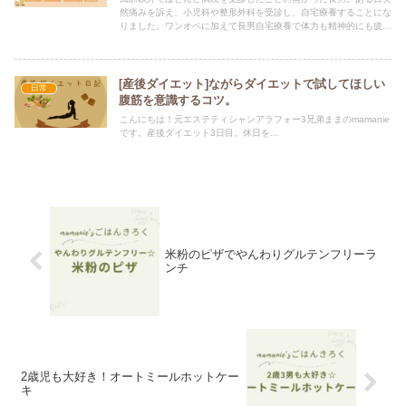
然痛みを訴え、小児科や整形外科を受診し、自宅療養することにな
りました。ワンオペに加えて長男自宅療養で体力も精神的にも疲労
が出てきて大変だった11月を振り返ります。
[産後ダイエット]ながらダイエットで試してほしい
日常
腹筋を意識するコツ。
こんにちは！元エステティシャンアラフォー3兄弟ままのmamanie
です。産後ダイエット3日目。休日を...
米粉のピザでやんわりグルテンフリーラ
ンチ
2歳児も大好き！オートミールホットケー
キ