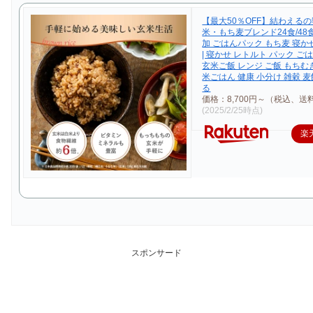
【最大50％OFF】結わえる
米・もち麦ブレンド24食/48食
加 ごはんパック もち麦 寝か
| 寝かせ レトルト パック ご
玄米ご飯 レンジ ご飯 もちむぎ
米ごはん 健康 小分け 雑穀 麦
る
価格：8,700円～（税込、送
(2025/2/25時点)
楽
スポンサード