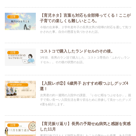
から猛アプローチをかけたところ「ちねぇよ！！」とあっさり撤回
され、多夫一妻制は夢と消えました😂
【育児ネタ】言葉も対応も全部帰ってくる！ここが
日常
子育ての楽しくも難しいところ。
今朝の出来事。２学年差年子の長男次男の喧嘩の対応を通して気づ
かされた事。自分の態度を気づかされた話。
コストコで購入したランドセルのその後。
日常
3年前、長男のラン活で購入した、コストコ専売の「ふわりぃラン
ドセル」。その後の状態のお話。
【入院レポ②】6歳男子 おすすめ暇つぶしグッズ4
mamanie便利帳
選！
次男君の約一週間の入院中の課題、「いかに暇をつぶせるか」。親
子で長い長ーい入院生活を乗り切るために持参して良かったグッズ
4選を紹介します。
【育児振り返り】長男の予期せぬ病気と感謝を実感
日常
した11月
風邪以外でほとんど病院を受診したことの無かった長男。ある日突