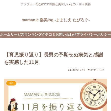
アラフォー3兄弟ママの旅と美味しいもの・時々美容
mamanie 楽美log -ままにえ たびろぐ-
ホーム
サービス
ランキング
クチコミ
お問い合わせ
プライバシーポリシー
【育児振り返り】長男の予期せぬ病気と感謝
を実感した11月
2023.12.16
2026.01.21
日常