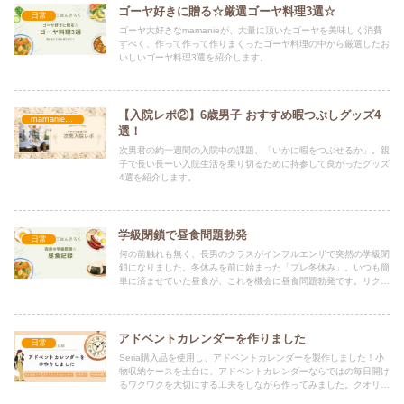
ゴーヤ好きに贈る☆厳選ゴーヤ料理3選☆
日常
ゴーヤ大好きなmamanieが、大量に頂いたゴーヤを美味しく消費
すべく、作って作って作りまくったゴーヤ料理の中から厳選したお
いしいゴーヤ料理3選を紹介します。
【入院レポ②】6歳男子 おすすめ暇つぶしグッズ4
mamanie便利帳
選！
次男君の約一週間の入院中の課題、「いかに暇をつぶせるか」。親
子で長い長ーい入院生活を乗り切るために持参して良かったグッズ
4選を紹介します。
学級閉鎖で昼食問題勃発
日常
何の前触れも無く、長男のクラスがインフルエンザで突然の学級閉
鎖になりました。冬休みを前に始まった「プレ冬休み」。いつも簡
単に済ませていた昼食が、これを機会に昼食問題勃発です。リクエ
ストを聞きつつ作った昼食の「備忘録」です。
アドベントカレンダーを作りました
日常
Seria購入品を使用し、アドベントカレンダーを製作しました！小
物収納ケースを土台に、アドベントカレンダーならではの毎日開け
るワクワクを大切にする工夫をしながら作ってみました。クオリテ
ィ低めですが、子供達の反応を想像しながら作る時間はとても楽し