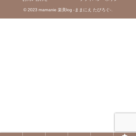
© 2023 mamanie 楽美log -ままにえ たびろぐ-.