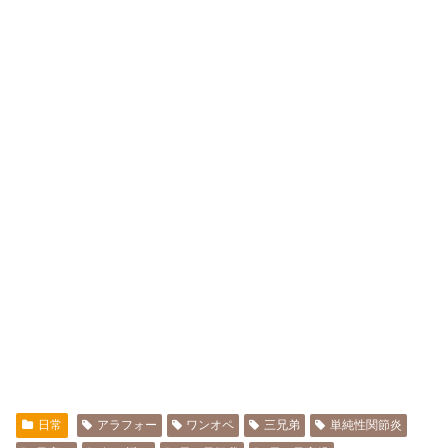
日常
アラフォー
ワンオペ
三兄弟
単純性関節炎