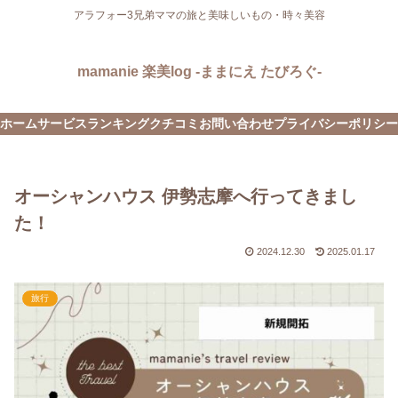
アラフォー3兄弟ママの旅と美味しいもの・時々美容
mamanie 楽美log -ままにえ たびろぐ-
ホーム
サービス
ランキング
クチコミ
お問い合わせ
プライバシーポリシー
オーシャンハウス 伊勢志摩へ行ってきまし
た！
2024.12.30
2025.01.17
旅行