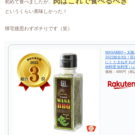
肉はこれで食べるべき
初めて食べましたが、
というくらい美味しかった！
帰宅後思わずポチりです（笑）
WASABBQ～
2022総合3位！田
にく たまねぎ わ
肉料理 魚料理 ハ
価格：486円（税