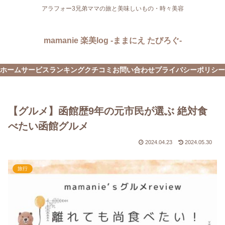
アラフォー3兄弟ママの旅と美味しいもの・時々美容
mamanie 楽美log -ままにえ たびろぐ-
ホーム
サービス
ランキング
クチコミ
お問い合わせ
プライバシーポリシー
【グルメ】函館歴9年の元市民が選ぶ 絶対食
べたい函館グルメ
2024.04.23
2024.05.30
旅行