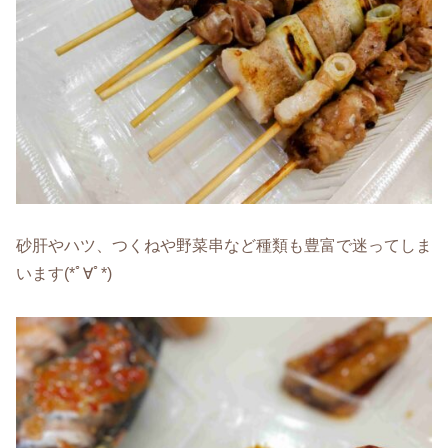
砂肝やハツ、つくねや野菜串など種類も豊富で迷ってしま
います(*ﾟ∀ﾟ*)