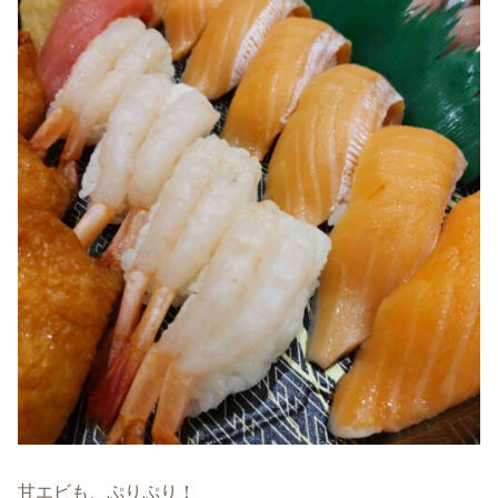
甘エビも、ぷりぷり！