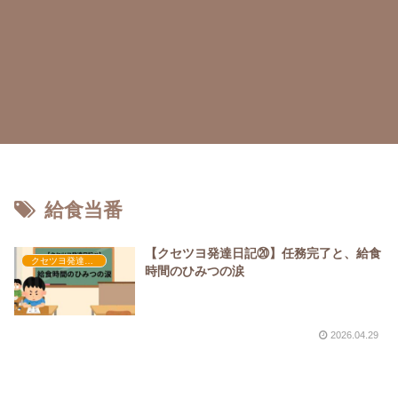
給食当番
【クセツヨ発達日記⑳】任務完了と、給食
クセツヨ発達日記
時間のひみつの涙
2026.04.29