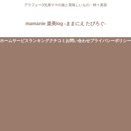
アラフォー3兄弟ママの旅と美味しいもの・時々美容
mamanie 楽美log -ままにえ たびろぐ-
ホーム
サービス
ランキング
クチコミ
お問い合わせ
プライバシーポリシー