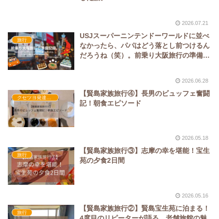
2026.07.21
USJスーパーニンテンドーワールドに並べ
旅行
なかったら、パパはどう落とし前つけるん
だろうね（笑）。前乗り大阪旅行の準備記
録。
2026.06.28
【賢島家族旅行④】長男のビュッフェ奮闘
クセツヨ発達日記
記！朝食エピソード
2026.05.18
【賢島家族旅行③】志摩の幸を堪能！宝生
旅行
苑の夕食2日間
2026.05.16
【賢島家族旅行②】賢島宝生苑に泊まる！
旅行
4度目のリピーターが語る、老舗旅館の魅