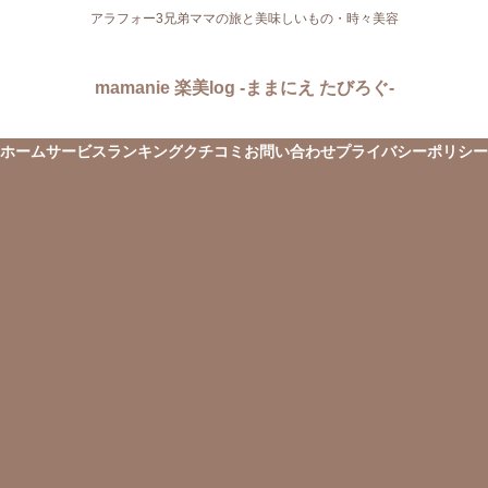
アラフォー3兄弟ママの旅と美味しいもの・時々美容
mamanie 楽美log -ままにえ たびろぐ-
ホーム
サービス
ランキング
クチコミ
お問い合わせ
プライバシーポリシー