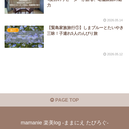
力
2026.05.14
【賢島家族旅行①】しまブルーとたいやき
旅行
三昧！子連れ5人のんびり旅
2026.05.12
PAGE TOP
mamanie 楽美log -ままにえ たびろぐ-