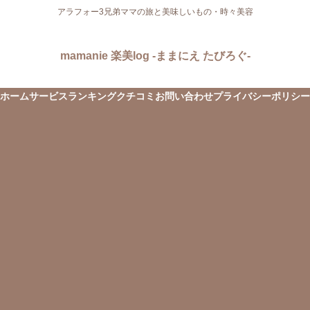
アラフォー3兄弟ママの旅と美味しいもの・時々美容
mamanie 楽美log -ままにえ たびろぐ-
ホーム
サービス
ランキング
クチコミ
お問い合わせ
プライバシーポリシー