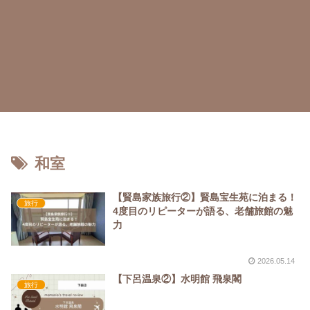
和室
【賢島家族旅行②】賢島宝生苑に泊まる！
旅行
4度目のリピーターが語る、老舗旅館の魅
力
2026.05.14
【下呂温泉②】水明館 飛泉閣
旅行