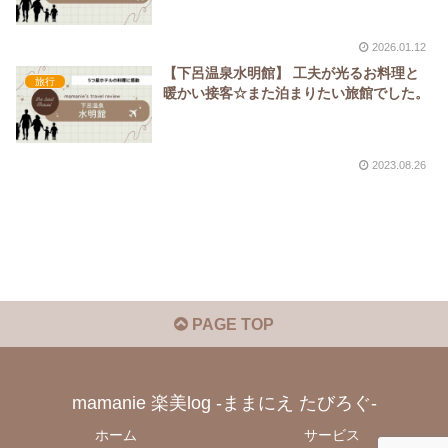
2026.01.12
【下呂温泉水明館】 工夫が光るお料理と
旅行
暖かい接客☆また泊まりたい旅館でした。
2023.08.26
PAGE TOP
mamanie 楽美log -ままにえ たびろぐ-
ホーム
サービス