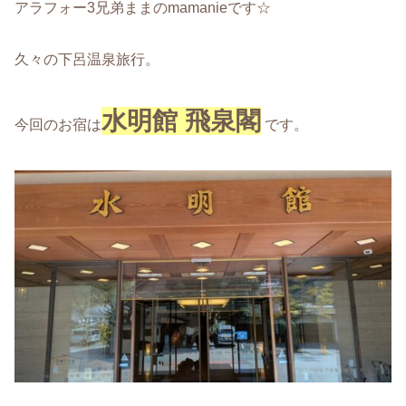
アラフォー3兄弟ままのmamanieです☆
久々の下呂温泉旅行。
水明館 飛泉閣
今回のお宿は
です。