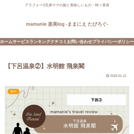
アラフォー3兄弟ママの旅と美味しいもの・時々美容
mamanie 楽美log -ままにえ たびろぐ-
ホーム
サービス
ランキング
クチコミ
お問い合わせ
プライバシーポリシー
【下呂温泉②】水明館 飛泉閣
2026.01.12
旅行