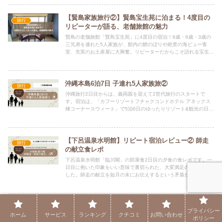
【賢島家族旅行②】賢島宝生苑に泊まる！4度目の
旅行
リピーターが語る、老舗旅館の魅力
賢島の老舗旅館「賢島宝生苑」に4度目の宿泊！8歳・6歳・3歳の
三兄弟を連れた5人家族が、館内の鯉のぼりや絶景の海ビュー客
室、充実のお土産屋に大興奮。リピーターだからこそ語れる宝生苑
の魅力と、子どもの成長で変わった旅のスタイルをお届けします。
沖縄本島6泊7日 子連れ5人家族旅②
旅行
沖縄旅行2日目からは、義両親を迎えて2世代旅行のスタートで
す。宿泊は、「カフーリゾートフチャクコンドホテル アネックス
棟コーナースウィート」で5泊6日のゆったりリゾート&観光の日
程。あいにくの雨続きでしたが、体調にあわせてみんなが楽しめた
旅行になりました。
【下呂温泉水明館】リピート宿泊レビュー② 師走
旅行
の献立食レポ
下呂温泉水明館「臨川閣」の部屋食2日目の夕食の食レポです。一
日目に抱いた印象をいい意味で裏切られた、大変満足のいく品々で
した。師走の献立を如月の末にお伝えするという矛盾が生じていま
すが、少しでも旅の参考になればと思います。
岐阜県高山市 2泊3日の旅
旅行
プライバシー
ホーム
サービス
ランキング
クチコミ
お問い合わせ
岐阜県高山市へ2泊3日の旅行をしてきました。お宿は今回も「泊
ポリシー