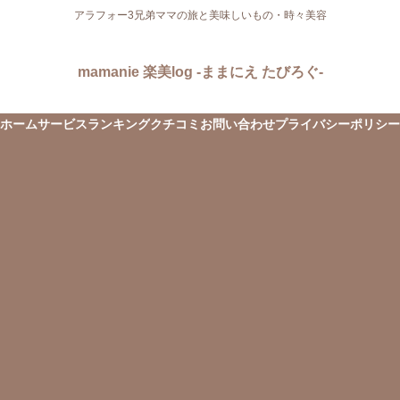
アラフォー3兄弟ママの旅と美味しいもの・時々美容
mamanie 楽美log -ままにえ たびろぐ-
ホーム
サービス
ランキング
クチコミ
お問い合わせ
プライバシーポリシー