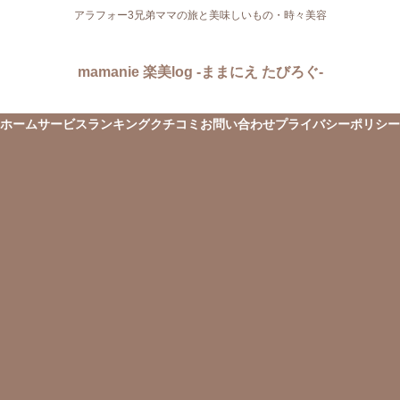
アラフォー3兄弟ママの旅と美味しいもの・時々美容
mamanie 楽美log -ままにえ たびろぐ-
ホーム
サービス
ランキング
クチコミ
お問い合わせ
プライバシーポリシー