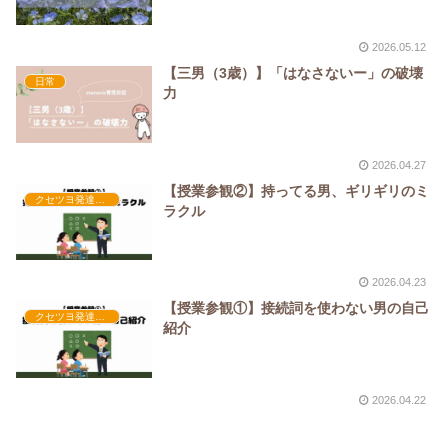
2026.05.12
【三男（3歳）】「はなさないー」の破壊
日常
力
2026.04.27
【授業参観②】持ってる男、ギリギリのミ
クセツヨ発達日記
ラクル
2026.04.23
【授業参観①】接続詞を使わない男の自己
クセツヨ発達日記
紹介
2026.04.22