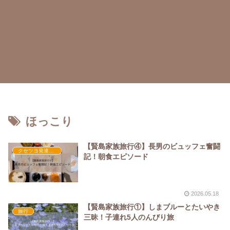
ほっこり
【賢島家族旅行④】長男のビュッフェ奮闘
クセツヨ発達日記
記！朝食エピソード
2026.05.18
【賢島家族旅行①】しまブルーとたいやき
旅行
三昧！子連れ5人のんびり旅