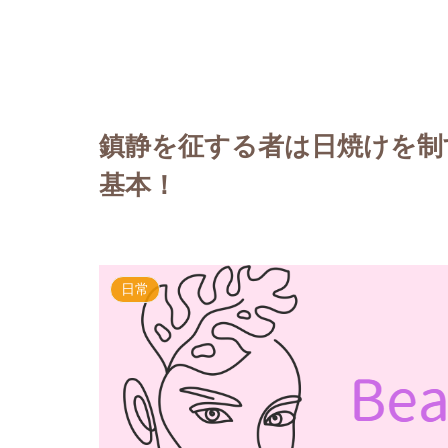
鎮静を征する者は日焼けを制
基本！
日常