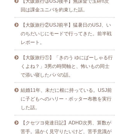
【大阪旅行③USJ後半】無課金で玉砕!!次
回は課金ユニバを約束した話。
【大阪旅行②USJ前半】猛暑日のUSJ、い
のちだいじにモードで行ってきた。前半戦
レポート。
【大阪旅行①】「きのう ゆにばーしゃる行
くよね？」3男の時間軸と、怖いもの同士
で添い寝したパパの話。
結婚11年、未だに根に持っている。USJ前
に子どもへのハリー・ポッター布教を実行
した話。
【クセツヨ発達日記】ADHD次男、算数が
苦手。温かく見守りたいけど、苦手意識が