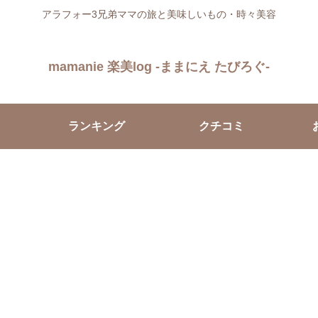
アラフォー3兄弟ママの旅と美味しいもの・時々美容
mamanie 楽美log -ままにえ たびろぐ-
ランキング
クチコミ