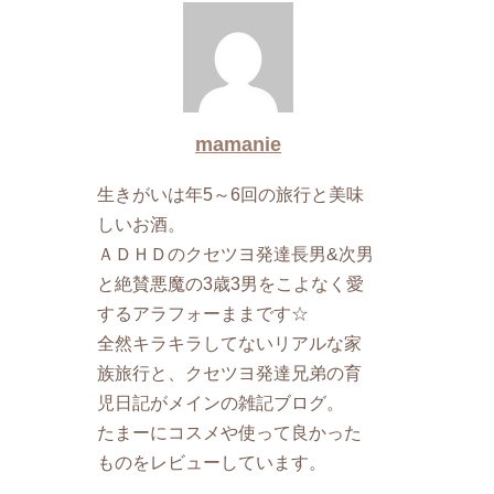
mamanie
生きがいは年5～6回の旅行と美味
しいお酒。
ＡＤＨＤのクセツヨ発達長男&次男
と絶賛悪魔の3歳3男をこよなく愛
するアラフォーままです☆
全然キラキラしてないリアルな家
族旅行と、クセツヨ発達兄弟の育
児日記がメインの雑記ブログ。
たまーにコスメや使って良かった
ものをレビューしています。