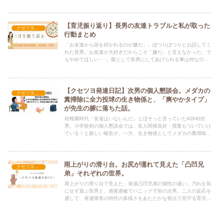
【育児振り返り】長男の友達トラブルと私が取った
クセツヨ発達日記
行動まとめ
「お友達から頭を叩かれるのが嫌だ」。ぽつりぽつりとお話してく
れた長男。お友達が大好きだからこそ「嫌だ」と言えなかった。で
もやめてほしい･･･。親として長男にしてあげられる事は何なのだ
ろう。長男と担任と相談しながら最善を尽くして解決へとすすむこ
とができました。その方法のお話です。
【クセツヨ発達日記】次男の個人懇談会。メダカの
クセツヨ発達日記
糞掃除に全力投球の生き物係と、「爽やかタイプ」
が先生の腑に落ちた話。
幼稚園時代「友達はいないんだ」とぼそっと言っていたADHD次
男。小学校初の個人懇談会では、友人関係良好・授業もついていけ
ている！と嬉しい報告が。一方、生き物係としてメダカの糞掃除に
全力投球、「大体でいい」の感覚がない次男に担任の先生から「ど
っひゃー」。主治医命名「爽やかタイプ」を先生がガチメモした
話。
雨上がりの滑り台。お尻が濡れて見えた「凸凹兄
クセツヨ発達日記
弟」それぞれの世界。
雨上がりの滑り台で見えた、発達凸凹兄弟の個性の違い。汚れを気
にせず遊ぶ長男と、感覚過敏でパニック寸前の次男。二人の反応を
通して、発達障害の特性の多様さをあたたかな視点で見守る育児日
記です。お洗濯に奮闘する母のリアルな日常をお届けします。