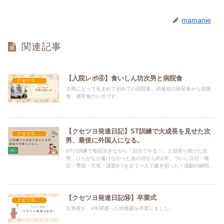
mamanie
関連記事
【入院レポ④】食いしん坊次男と病院食
クセツヨ発達日記
次男にとって生まれて初めての病院食。絶食前の術前食から回復
食、通常食のレポです。
【クセツヨ発達日記】ST訓練で大成長を見せた次
クセツヨ発達日記
男、最後に外国人になる。
STの訓練で毎回泣きながら「自分でやる！」と頑張り続けた次
男。ひらがなが書けなかったあの頃から約1年、ついに日付・曜
日・季節・天気・課題4つを全て一人で書き切った！感動の瞬間…
からのまさかのオチ。笑えて泣けるクセツヨ次男の成長記録です。
【クセツヨ発達日記⑭】卒業式
クセツヨ発達日記
次男君が、4年間通った幼稚園を卒業しました。