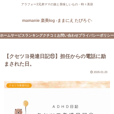
アラフォー3兄弟ママの旅と美味しいもの・時々美容
mamanie 楽美log -ままにえ たびろぐ-
ホーム
サービス
ランキング
クチコミ
お問い合わせ
プライバシーポリシー
【クセツヨ発達日記⑪】担任からの電話に励
まされた日。
2026.01.20
クセツヨ発達日記