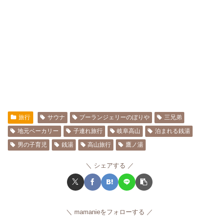
旅行
サウナ
ブーランジェリーのぼりや
三兄弟
地元ベーカリー
子連れ旅行
岐阜高山
泊まれる銭湯
男の子育児
銭湯
高山旅行
鷹ノ湯
シェアする
mamanieをフォローする