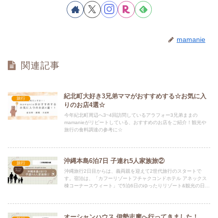
mamanie
関連記事
紀北町大好き3兄弟ママがおすすめする☆お気に入
旅行
りのお店4選☆
今年紀北町周辺へ3~4回訪問しているアラフォー3兄弟ままの
mamanieがリピートしている、おすすめのお店をご紹介！観光や
旅行の食料調達の参考に☆
沖縄本島6泊7日 子連れ5人家族旅②
旅行
沖縄旅行2日目からは、義両親を迎えて2世代旅行のスタートで
す。宿泊は、「カフーリゾートフチャクコンドホテル アネックス
棟コーナースウィート」で5泊6日のゆったりリゾート&観光の日
程。あいにくの雨続きでしたが、体調にあわせてみんなが楽しめた
旅行になりました。
オーシャンハウス 伊勢志摩へ行ってきました！