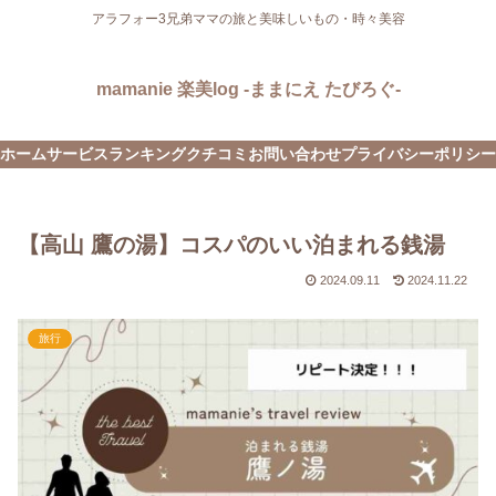
アラフォー3兄弟ママの旅と美味しいもの・時々美容
mamanie 楽美log -ままにえ たびろぐ-
ホーム
サービス
ランキング
クチコミ
お問い合わせ
プライバシーポリシー
【高山 鷹の湯】コスパのいい泊まれる銭湯
2024.09.11
2024.11.22
旅行