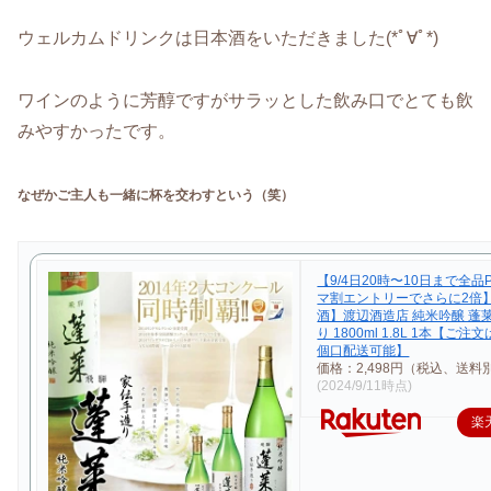
ウェルカムドリンクは日本酒をいただきました(*ﾟ∀ﾟ*)
ワインのように芳醇ですがサラッとした飲み口でとても飲
みやすかったです。
なぜかご主人も一緒に杯を交わすという（笑）
【9/4日20時〜10日まで全品
マ割エントリーでさらに2倍】
酒】渡辺酒造店 純米吟醸 蓬
り 1800ml 1.8L 1本【ご注
個口配送可能】
価格：2,498円（税込、送料別
(2024/9/11時点)
楽