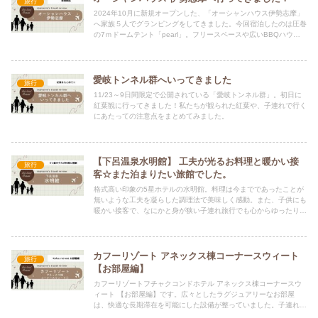
旅行
2024年10月に新規オープンした、「オーシャンハウス伊勢志摩」
へ家族５人でグランピングをしてきました。今回宿泊したのは圧巻
の7ｍドームテント「pearl」。フリースペースや広いBBQハウス
付きで、プライベートBBQを存分にたのしんできました。
愛岐トンネル群へいってきました
旅行
11/23～9日間限定で公開されている「愛岐トンネル群」。初日に
紅葉観に行ってきました！私たちが観られた紅葉や、子連れで行く
にあたっての注意点をまとめてみました。
【下呂温泉水明館】 工夫が光るお料理と暖かい接
旅行
客☆また泊まりたい旅館でした。
格式高い印象の5星ホテルの水明館。料理は今までであったことが
無いような工夫を凝らした調理法で美味しく感動。また、子供にも
暖かい接客で、なにかと身が狭い子連れ旅行でも心からゆったり過
ごすことが出来ました。
カフーリゾート アネックス棟コーナースウィート
旅行
【お部屋編】
カフーリゾートフチャクコンドホテル アネックス棟コーナースウ
ィート 【お部屋編】です。広々としたラグジュアリーなお部屋
は、快適な長期滞在を可能にした設備が整っていました。子連れで
リゾートを楽しみたい方、長期滞在を快適に過ごしたい方はコーナ