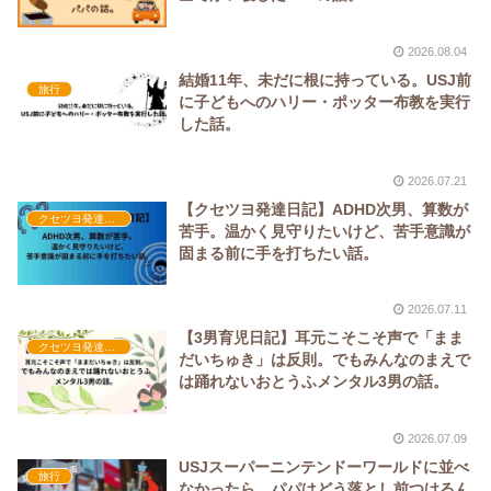
2026.08.04
結婚11年、未だに根に持っている。USJ前
旅行
に子どもへのハリー・ポッター布教を実行
した話。
2026.07.21
【クセツヨ発達日記】ADHD次男、算数が
クセツヨ発達日記
苦手。温かく見守りたいけど、苦手意識が
固まる前に手を打ちたい話。
2026.07.11
【3男育児日記】耳元こそこそ声で「まま
クセツヨ発達日記
だいちゅき」は反則。でもみんなのまえで
は踊れないおとうふメンタル3男の話。
2026.07.09
USJスーパーニンテンドーワールドに並べ
旅行
なかったら、パパはどう落とし前つけるん