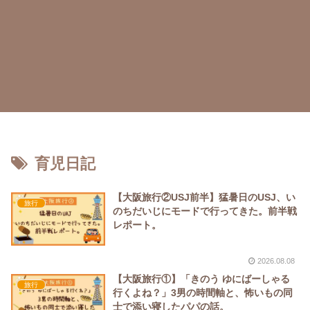
育児日記
【大阪旅行②USJ前半】猛暑日のUSJ、い
旅行
のちだいじにモードで行ってきた。前半戦
レポート。
2026.08.08
【大阪旅行①】「きのう ゆにばーしゃる
旅行
行くよね？」3男の時間軸と、怖いもの同
士で添い寝したパパの話。