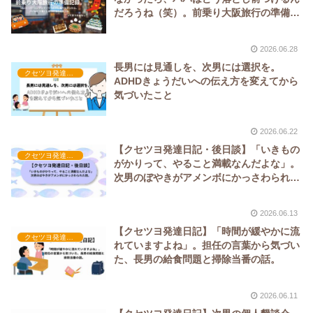
だろうね（笑）。前乗り大阪旅行の準備記
録。
2026.06.28
長男には見通しを、次男には選択を。
クセツヨ発達日記
ADHDきょうだいへの伝え方を変えてから
気づいたこと
2026.06.22
【クセツヨ発達日記・後日談】「いきもの
クセツヨ発達日記
がかりって、やること満載なんだよな」。
次男のぼやきがアメンボにかっさわられた
話。
2026.06.13
【クセツヨ発達日記】「時間が緩やかに流
クセツヨ発達日記
れていますよね」。担任の言葉から気づい
た、長男の給食問題と掃除当番の話。
2026.06.11