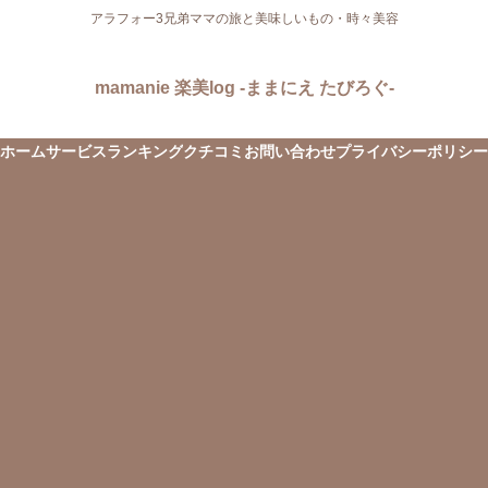
アラフォー3兄弟ママの旅と美味しいもの・時々美容
mamanie 楽美log -ままにえ たびろぐ-
ホーム
サービス
ランキング
クチコミ
お問い合わせ
プライバシーポリシー