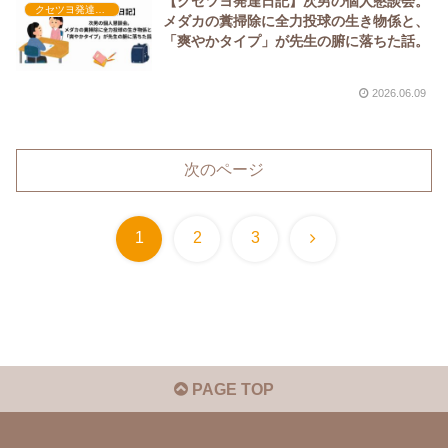
【クセツヨ発達日記】次男の個人懇談会。
クセツヨ発達日記
メダカの糞掃除に全力投球の生き物係と、
「爽やかタイプ」が先生の腑に落ちた話。
2026.06.09
次のページ
次
1
2
3
へ
PAGE TOP