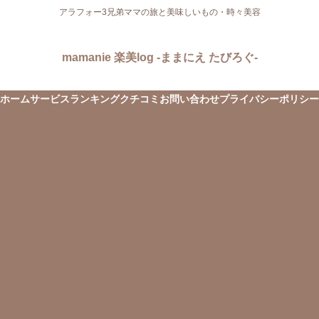
アラフォー3兄弟ママの旅と美味しいもの・時々美容
mamanie 楽美log -ままにえ たびろぐ-
ホーム
サービス
ランキング
クチコミ
お問い合わせ
プライバシーポリシー