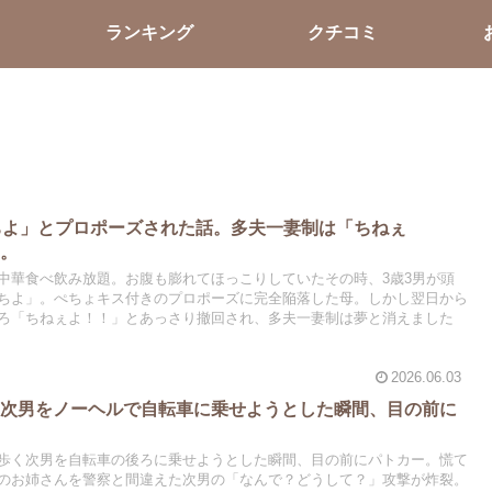
ランキング
クチコミ
ちよ」とプロポーズされた話。多夫一妻制は「ちねぇ
た。
中華食べ飲み放題。お腹も膨れてほっこりしていたその時、3歳3男が頭
ちよ」。ぺちょキス付きのプロポーズに完全陥落した母。しかし翌日から
ろ「ちねぇよ！！」とあっさり撤回され、多夫一妻制は夢と消えました
2026.06.03
】次男をノーヘルで自転車に乗せようとした瞬間、目の前に
歩く次男を自転車の後ろに乗せようとした瞬間、目の前にパトカー。慌て
のお姉さんを警察と間違えた次男の「なんで？どうして？」攻撃が炸裂。