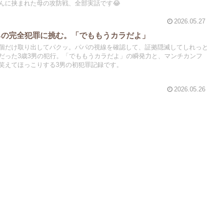
んに挟まれた母の攻防戦、全部実話です😂
2026.05.27
ネの完全犯罪に挑む。「でももうカラだよ」
個だけ取り出してパクッ。パパの視線を確認して、証拠隠滅してしれっと
だった3歳3男の犯行。「でももうカラだよ」の瞬発力と、マンチカンフ
笑えてほっこりする3男の初犯罪記録です。
2026.05.26