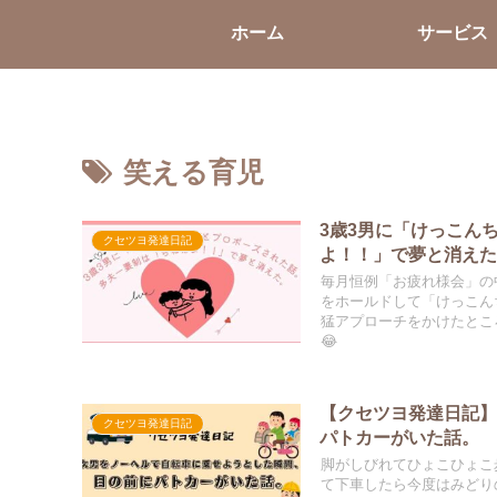
ホーム
サービス
笑える育児
3歳3男に「けっこん
クセツヨ発達日記
よ！！」で夢と消え
毎月恒例「お疲れ様会」の
をホールドして「けっこん
猛アプローチをかけたとこ
😂
【クセツヨ発達日記
クセツヨ発達日記
パトカーがいた話。
脚がしびれてひょこひょこ
て下車したら今度はみどり