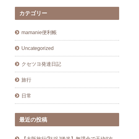
カテゴリー
mamanie便利帳
Uncategorized
クセツヨ発達日記
旅行
日常
最近の投稿
【大阪旅行③USJ後半】無課金で玉砕!!次