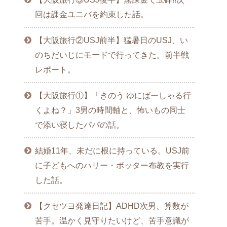
回は課金ユニバを約束した話。
【大阪旅行②USJ前半】猛暑日のUSJ、い
のちだいじにモードで行ってきた。前半戦
レポート。
【大阪旅行①】「きのう ゆにばーしゃる行
くよね？」3男の時間軸と、怖いもの同士
で添い寝したパパの話。
結婚11年、未だに根に持っている。USJ前
に子どもへのハリー・ポッター布教を実行
した話。
【クセツヨ発達日記】ADHD次男、算数が
苦手。温かく見守りたいけど、苦手意識が