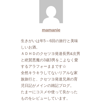
mamanie
生きがいは年5～6回の旅行と美味
しいお酒。
ＡＤＨＤのクセツヨ発達長男&次男
と絶賛悪魔の3歳3男をこよなく愛
するアラフォーままです☆
全然キラキラしてないリアルな家
族旅行と、クセツヨ発達兄弟の育
児日記がメインの雑記ブログ。
たまーにコスメや使って良かった
ものをレビューしています。