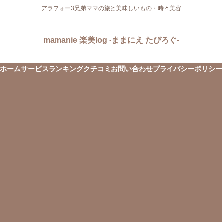
アラフォー3兄弟ママの旅と美味しいもの・時々美容
mamanie 楽美log -ままにえ たびろぐ-
ホーム
サービス
ランキング
クチコミ
お問い合わせ
プライバシーポリシー