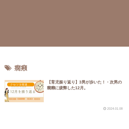
癇癪
【育児振り返り】3男が歩いた！・次男の
クセツヨ発達日記
癇癪に疲弊した12月。
2024.01.08