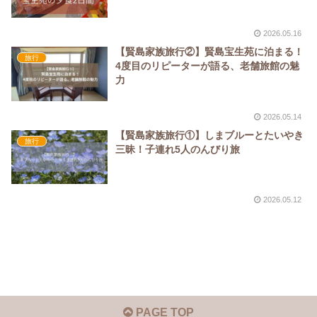
2026.05.16
【賢島家族旅行②】賢島宝生苑に泊まる！
旅行
4度目のリピーターが語る、老舗旅館の魅
力
2026.05.14
【賢島家族旅行①】しまブルーとたいやき
旅行
三昧！子連れ5人のんびり旅
2026.05.12
PAGE TOP