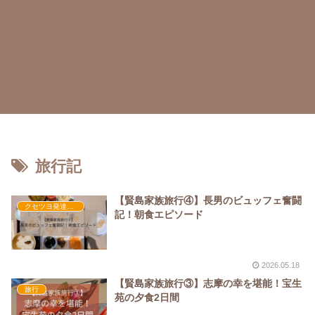
旅行記
【賢島家族旅行④】長男のビュッフェ奮闘
クセツヨ発達日記
記！朝食エピソード
2026.05.18
【賢島家族旅行③】志摩の幸を堪能！宝生
旅行
苑の夕食2日間