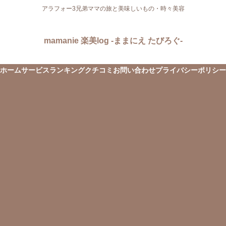
アラフォー3兄弟ママの旅と美味しいもの・時々美容
mamanie 楽美log -ままにえ たびろぐ-
ホーム
サービス
ランキング
クチコミ
お問い合わせ
プライバシーポリシー