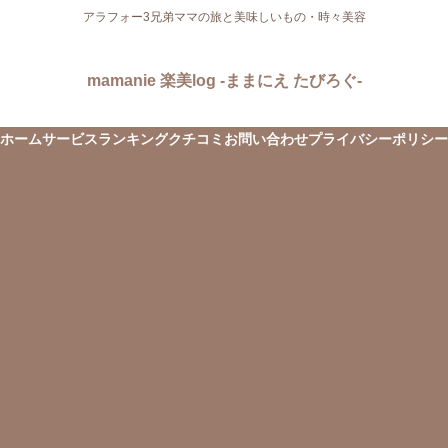
アラフォー3兄弟ママの旅と美味しいもの・時々美容
mamanie 楽美log -ままにえ たびろぐ-
ホーム
サービス
ランキング
クチコミ
お問い合わせ
プライバシーポリシー