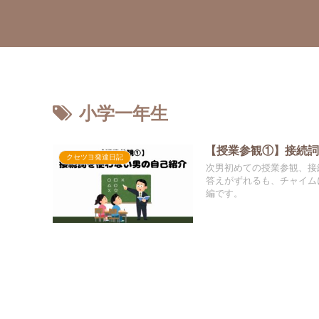
小学一年生
【授業参観①】接続
クセツヨ発達日記
次男初めての授業参観、接
答えがずれるも、チャイム
編です。