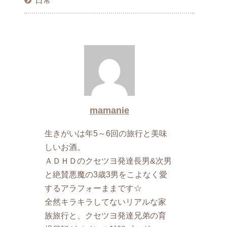
日常
mamanie
生きがいは年5～6回の旅行と美味
しいお酒。
ＡＤＨＤのクセツヨ発達長男&次男
と絶賛悪魔の3歳3男をこよなく愛
するアラフォーままです☆
全然キラキラしてないリアルな家
族旅行と、クセツヨ発達兄弟の育