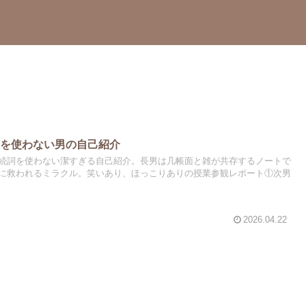
詞を使わない男の自己紹介
続詞を使わない潔すぎる自己紹介。長男は几帳面と雑が共存するノートで
に救われるミラクル。笑いあり、ほっこりありの授業参観レポート①次男
2026.04.22