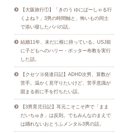
【大阪旅行①】「きのう ゆにばーしゃる行
くよね？」3男の時間軸と、怖いもの同士
で添い寝したパパの話。
結婚11年、未だに根に持っている。USJ前
に子どもへのハリー・ポッター布教を実行
した話。
【クセツヨ発達日記】ADHD次男、算数が
苦手。温かく見守りたいけど、苦手意識が
固まる前に手を打ちたい話。
【3男育児日記】耳元こそこそ声で「まま
だいちゅき」は反則。でもみんなのまえで
は踊れないおとうふメンタル3男の話。