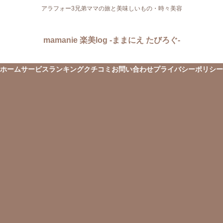
アラフォー3兄弟ママの旅と美味しいもの・時々美容
mamanie 楽美log -ままにえ たびろぐ-
ホーム
サービス
ランキング
クチコミ
お問い合わせ
プライバシーポリシー