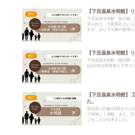
【下呂温泉水明館】リ
旅行
下呂温泉水明館「臨川閣」
切られた、大変満足のいく
すが、少しでも旅の参考に
【下呂温泉水明館】
旅行
下呂温泉水明館「臨川閣」
は1日目お部屋食と子供メ
【下呂温泉水明館】 
旅行
た。
格式高い印象の5星ホテル
で美味しく感動。また、子
ごすことが出来ました。