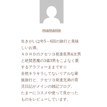
mamanie
生きがいは年5～6回の旅行と美味
しいお酒。
ＡＤＨＤのクセツヨ発達長男&次男
と絶賛悪魔の3歳3男をこよなく愛
するアラフォーままです☆
全然キラキラしてないリアルな家
族旅行と、クセツヨ発達兄弟の育
児日記がメインの雑記ブログ。
たまーにコスメや使って良かった
ものをレビューしています。