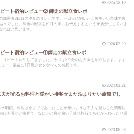
2025.12.10
ピート宿泊レビュー② 師走の献立食レポ
の部屋食2日目の夕食の食レポです。一日目に抱いた印象をいい意味で裏
品々でした。師走の献立を如月の末にお伝えするという矛盾が生じていま
なればと思います。
2024.02.29
リピート宿泊レビュー①師走の献立食レポ
にリピート宿泊してきました。今回は2泊分のお夕食を紹介します。まず
ニュー、最後に1日目夕食を食べての感想です。
2024.01.21
工夫が光るお料理と暖かい接客☆また泊まりたい旅館でし
の水明館。料理は今までであったことが無いような工夫を凝らした調理法
供にも暖かい接客で、なにかと身が狭い子連れ旅行でも心からゆったり過
2023.08.26