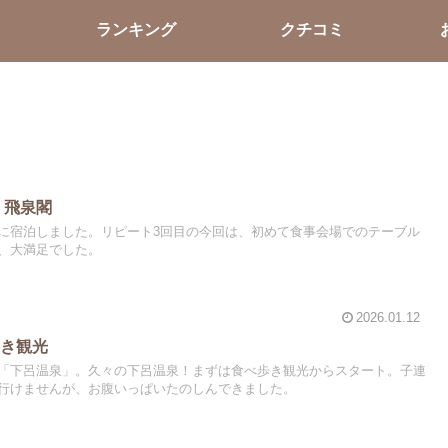
ランキング
クチコミ
 飛泉閣
に宿泊しました。リピート3回目の今回は、初めて食事会場でのテーブル
、大満足でした。
2026.01.12
歩き観光
「下呂温泉」。久々の下呂温泉！まずは食べ歩き観光からスタート。子連
行けませんが、お腹いっぱいたのしんできました。