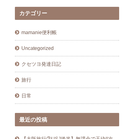
カテゴリー
mamanie便利帳
Uncategorized
クセツヨ発達日記
旅行
日常
最近の投稿
【大阪旅行③USJ後半】無課金で玉砕!!次