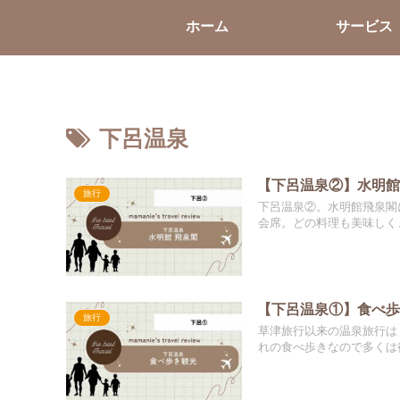
ホーム
サービス
下呂温泉
【下呂温泉②】水明館
旅行
下呂温泉②。水明館飛泉閣
会席。どの料理も美味しく
【下呂温泉①】食べ
旅行
草津旅行以来の温泉旅行は
れの食べ歩きなので多くは