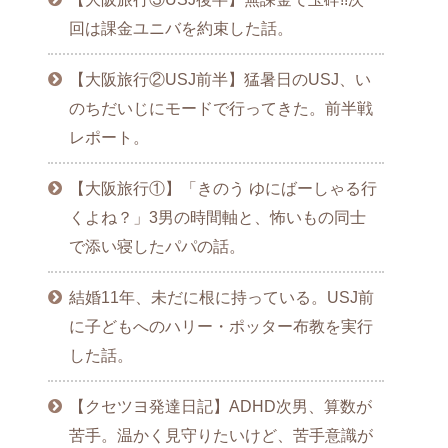
回は課金ユニバを約束した話。
【大阪旅行②USJ前半】猛暑日のUSJ、い
のちだいじにモードで行ってきた。前半戦
レポート。
【大阪旅行①】「きのう ゆにばーしゃる行
くよね？」3男の時間軸と、怖いもの同士
で添い寝したパパの話。
結婚11年、未だに根に持っている。USJ前
に子どもへのハリー・ポッター布教を実行
した話。
【クセツヨ発達日記】ADHD次男、算数が
苦手。温かく見守りたいけど、苦手意識が