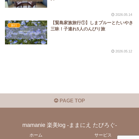
2026.05.14
【賢島家族旅行①】しまブルーとたいやき
旅行
三昧！子連れ5人のんびり旅
2026.05.12
PAGE TOP
mamanie 楽美log -ままにえ たびろぐ-
ホーム
サービス