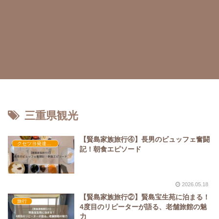
三重県観光
【賢島家族旅行④】長男のビュッフェ奮闘
クセツヨ発達日記
記！朝食エピソード
2026.05.18
【賢島家族旅行②】賢島宝生苑に泊まる！
旅行
4度目のリピーターが語る、老舗旅館の魅
力