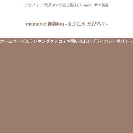
アラフォー3兄弟ママの旅と美味しいもの・時々美容
mamanie 楽美log -ままにえ たびろぐ-
ホーム
サービス
ランキング
クチコミ
お問い合わせ
プライバシーポリシー