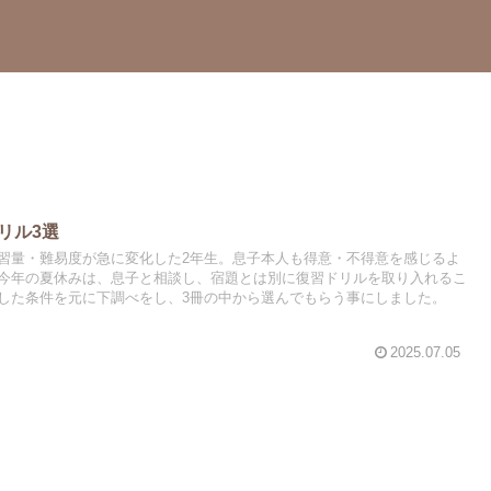
リル3選
習量・難易度が急に変化した2年生。息子本人も得意・不得意を感じるよ
今年の夏休みは、息子と相談し、宿題とは別に復習ドリルを取り入れるこ
した条件を元に下調べをし、3冊の中から選んでもらう事にしました。
2025.07.05