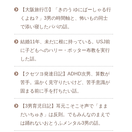
【大阪旅行①】「きのう ゆにばーしゃる行
くよね？」3男の時間軸と、怖いもの同士
で添い寝したパパの話。
結婚11年、未だに根に持っている。USJ前
に子どもへのハリー・ポッター布教を実行
した話。
【クセツヨ発達日記】ADHD次男、算数が
苦手。温かく見守りたいけど、苦手意識が
固まる前に手を打ちたい話。
【3男育児日記】耳元こそこそ声で「まま
だいちゅき」は反則。でもみんなのまえで
は踊れないおとうふメンタル3男の話。