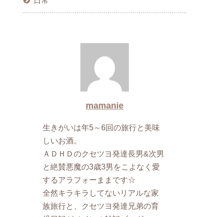
日常
mamanie
生きがいは年5～6回の旅行と美味
しいお酒。
ＡＤＨＤのクセツヨ発達長男&次男
と絶賛悪魔の3歳3男をこよなく愛
するアラフォーままです☆
全然キラキラしてないリアルな家
族旅行と、クセツヨ発達兄弟の育