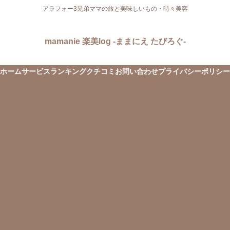
アラフォー3兄弟ママの旅と美味しいもの・時々美容
mamanie 楽美log -ままにえ たびろぐ-
ホーム
サービス
ランキング
クチコミ
お問い合わせ
プライバシーポリシー