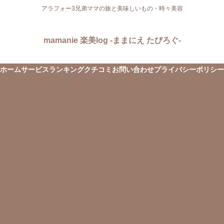
アラフォー3兄弟ママの旅と美味しいもの・時々美容
mamanie 楽美log -ままにえ たびろぐ-
ホーム
サービス
ランキング
クチコミ
お問い合わせ
プライバシーポリシー