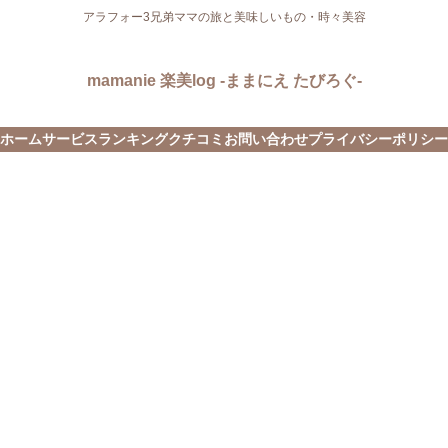
アラフォー3兄弟ママの旅と美味しいもの・時々美容
mamanie 楽美log -ままにえ たびろぐ-
ホーム
サービス
ランキング
クチコミ
お問い合わせ
プライバシーポリシー