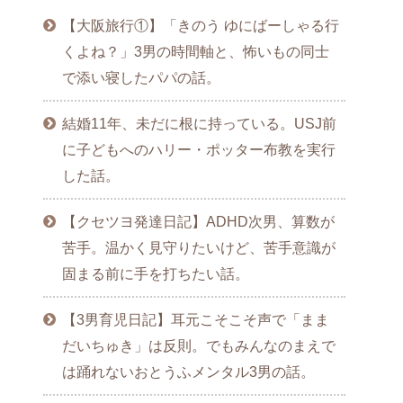
【大阪旅行①】「きのう ゆにばーしゃる行
くよね？」3男の時間軸と、怖いもの同士
で添い寝したパパの話。
結婚11年、未だに根に持っている。USJ前
に子どもへのハリー・ポッター布教を実行
した話。
【クセツヨ発達日記】ADHD次男、算数が
苦手。温かく見守りたいけど、苦手意識が
固まる前に手を打ちたい話。
【3男育児日記】耳元こそこそ声で「まま
だいちゅき」は反則。でもみんなのまえで
は踊れないおとうふメンタル3男の話。