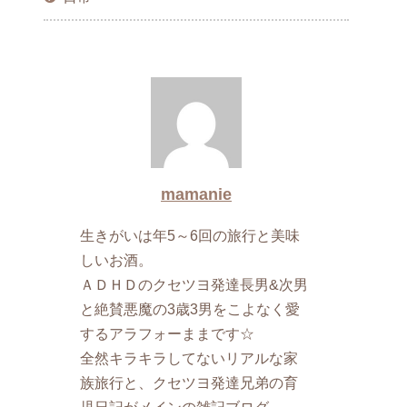
mamanie
生きがいは年5～6回の旅行と美味
しいお酒。
ＡＤＨＤのクセツヨ発達長男&次男
と絶賛悪魔の3歳3男をこよなく愛
するアラフォーままです☆
全然キラキラしてないリアルな家
族旅行と、クセツヨ発達兄弟の育
児日記がメインの雑記ブログ。