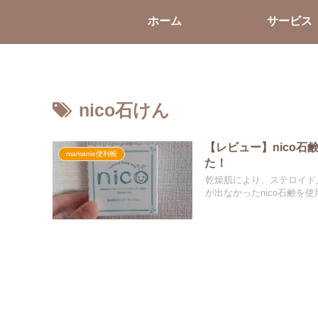
ホーム
サービス
nico石けん
【レビュー】nico石
mamanie便利帳
た！
乾燥肌により、ステロイド
が出なかったnico石鹸