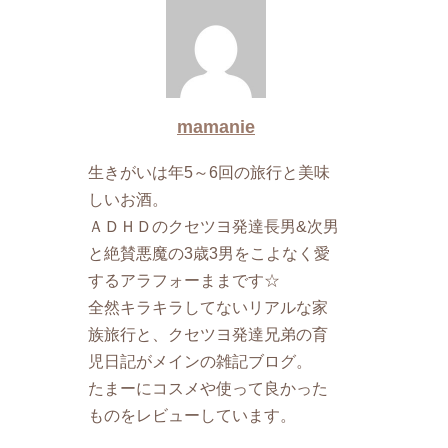
mamanie
生きがいは年5～6回の旅行と美味
しいお酒。
ＡＤＨＤのクセツヨ発達長男&次男
と絶賛悪魔の3歳3男をこよなく愛
するアラフォーままです☆
全然キラキラしてないリアルな家
族旅行と、クセツヨ発達兄弟の育
児日記がメインの雑記ブログ。
たまーにコスメや使って良かった
ものをレビューしています。