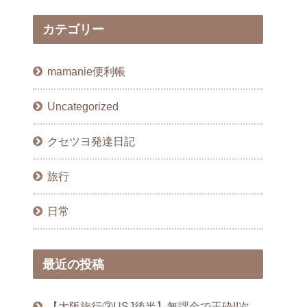
カテゴリー
mamanie便利帳
Uncategorized
クセツヨ発達日記
旅行
日常
最近の投稿
【大阪旅行③USJ後半】無課金で玉砕!!次