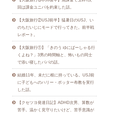
回は課金ユニバを約束した話。
【大阪旅行②USJ前半】猛暑日のUSJ、い
のちだいじにモードで行ってきた。前半戦
レポート。
【大阪旅行①】「きのう ゆにばーしゃる行
くよね？」3男の時間軸と、怖いもの同士
で添い寝したパパの話。
結婚11年、未だに根に持っている。USJ前
に子どもへのハリー・ポッター布教を実行
した話。
【クセツヨ発達日記】ADHD次男、算数が
苦手。温かく見守りたいけど、苦手意識が