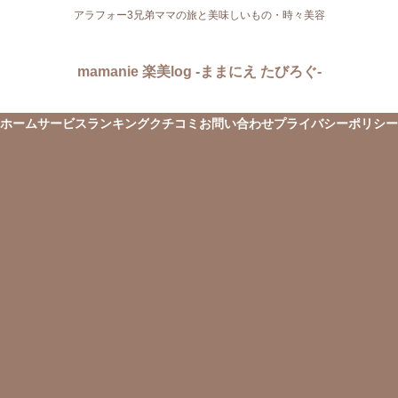
アラフォー3兄弟ママの旅と美味しいもの・時々美容
mamanie 楽美log -ままにえ たびろぐ-
ホーム
サービス
ランキング
クチコミ
お問い合わせ
プライバシーポリシー