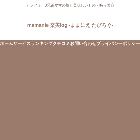
アラフォー3兄弟ママの旅と美味しいもの・時々美容
mamanie 楽美log -ままにえ たびろぐ-
ホーム
サービス
ランキング
クチコミ
お問い合わせ
プライバシーポリシー