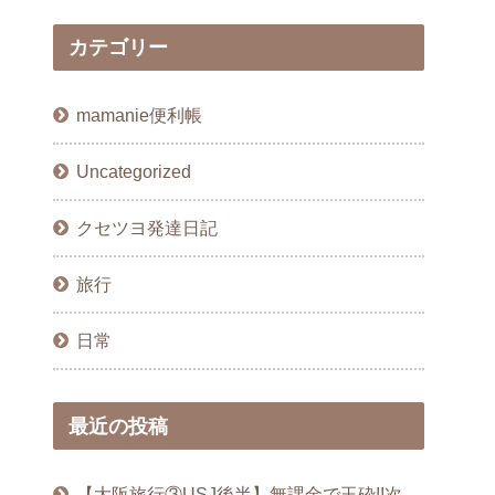
カテゴリー
mamanie便利帳
Uncategorized
クセツヨ発達日記
旅行
日常
最近の投稿
【大阪旅行③USJ後半】無課金で玉砕!!次