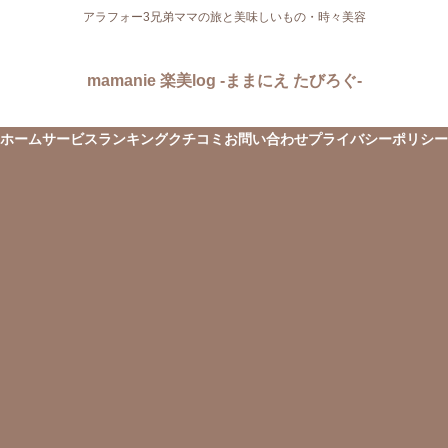
アラフォー3兄弟ママの旅と美味しいもの・時々美容
mamanie 楽美log -ままにえ たびろぐ-
ホーム
サービス
ランキング
クチコミ
お問い合わせ
プライバシーポリシー