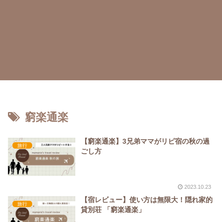
窮楽通楽
【窮楽通楽】3兄弟ママがリピ宿の秋の過
旅行
ごし方
2023.10.23
【宿レビュー】使い方は無限大！隠れ家的
旅行
貸別荘 「窮楽通楽」