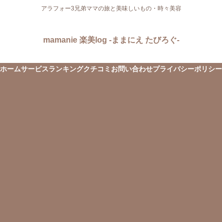
アラフォー3兄弟ママの旅と美味しいもの・時々美容
mamanie 楽美log -ままにえ たびろぐ-
ホーム
サービス
ランキング
クチコミ
お問い合わせ
プライバシーポリシー