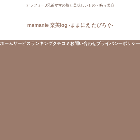
アラフォー3兄弟ママの旅と美味しいもの・時々美容
mamanie 楽美log -ままにえ たびろぐ-
ホーム
サービス
ランキング
クチコミ
お問い合わせ
プライバシーポリシー