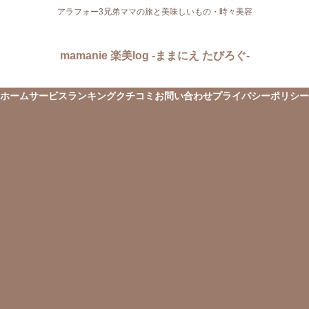
アラフォー3兄弟ママの旅と美味しいもの・時々美容
mamanie 楽美log -ままにえ たびろぐ-
ホーム
サービス
ランキング
クチコミ
お問い合わせ
プライバシーポリシー