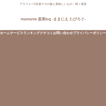
アラフォー3兄弟ママの旅と美味しいもの・時々美容
mamanie 楽美log -ままにえ たびろぐ-
ホーム
サービス
ランキング
クチコミ
お問い合わせ
プライバシーポリシー