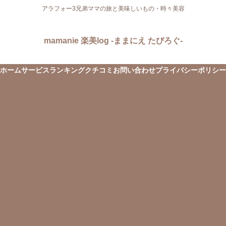
アラフォー3兄弟ママの旅と美味しいもの・時々美容
mamanie 楽美log -ままにえ たびろぐ-
ホーム
サービス
ランキング
クチコミ
お問い合わせ
プライバシーポリシー