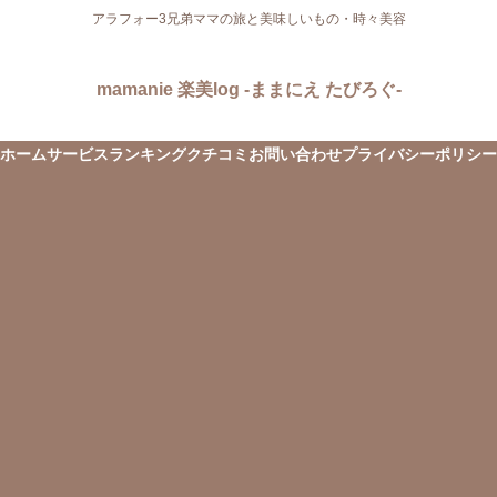
アラフォー3兄弟ママの旅と美味しいもの・時々美容
mamanie 楽美log -ままにえ たびろぐ-
ホーム
サービス
ランキング
クチコミ
お問い合わせ
プライバシーポリシー