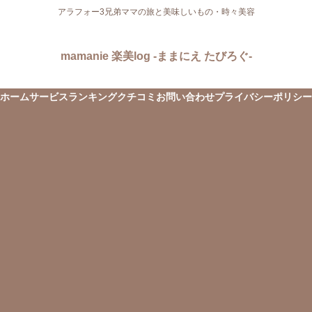
アラフォー3兄弟ママの旅と美味しいもの・時々美容
mamanie 楽美log -ままにえ たびろぐ-
ホーム
サービス
ランキング
クチコミ
お問い合わせ
プライバシーポリシー