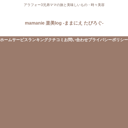
アラフォー3兄弟ママの旅と美味しいもの・時々美容
mamanie 楽美log -ままにえ たびろぐ-
ホーム
サービス
ランキング
クチコミ
お問い合わせ
プライバシーポリシー