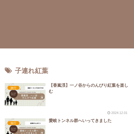
子連れ紅葉
【香嵐渓】一ノ谷からのんびり紅葉を楽し
旅行
む
2024.12.01
愛岐トンネル群へいってきました
旅行