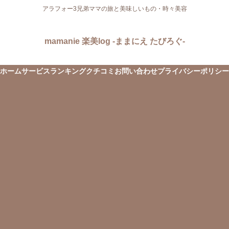
アラフォー3兄弟ママの旅と美味しいもの・時々美容
mamanie 楽美log -ままにえ たびろぐ-
ホーム
サービス
ランキング
クチコミ
お問い合わせ
プライバシーポリシー