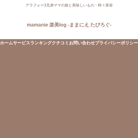
アラフォー3兄弟ママの旅と美味しいもの・時々美容
mamanie 楽美log -ままにえ たびろぐ-
ホーム
サービス
ランキング
クチコミ
お問い合わせ
プライバシーポリシー