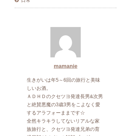
日常
mamanie
生きがいは年5～6回の旅行と美味
しいお酒。
ＡＤＨＤのクセツヨ発達長男&次男
と絶賛悪魔の3歳3男をこよなく愛
するアラフォーままです☆
全然キラキラしてないリアルな家
族旅行と、クセツヨ発達兄弟の育