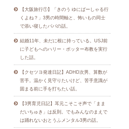
【大阪旅行①】「きのう ゆにばーしゃる行
くよね？」3男の時間軸と、怖いもの同士
で添い寝したパパの話。
結婚11年、未だに根に持っている。USJ前
に子どもへのハリー・ポッター布教を実行
した話。
【クセツヨ発達日記】ADHD次男、算数が
苦手。温かく見守りたいけど、苦手意識が
固まる前に手を打ちたい話。
【3男育児日記】耳元こそこそ声で「まま
だいちゅき」は反則。でもみんなのまえで
は踊れないおとうふメンタル3男の話。