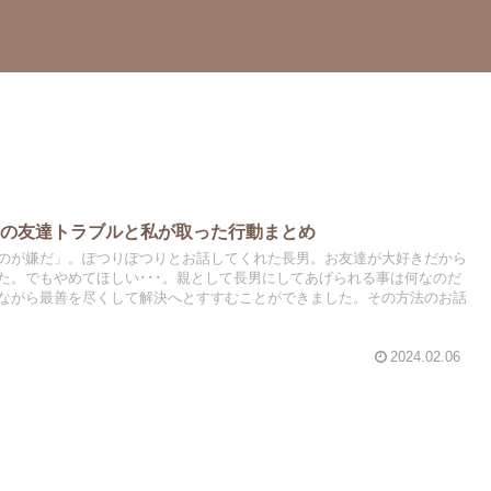
男の友達トラブルと私が取った行動まとめ
のが嫌だ」。ぽつりぽつりとお話してくれた長男。お友達が大好きだから
た。でもやめてほしい･･･。親として長男にしてあげられる事は何なのだ
ながら最善を尽くして解決へとすすむことができました。その方法のお話
2024.02.06