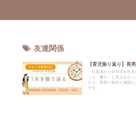
友達関係
【育児振り返り】長
クセツヨ発達日記
「お友達から頭を叩かれる
こそ「嫌だ」と言えなかっ
ろう。長男と担任と相談し
です。